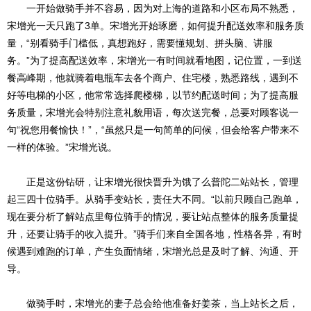
一开始做骑手并不容易，因为对上海的道路和小区布局不熟悉，
宋增光一天只跑了3单。宋增光开始琢磨，如何提升配送效率和服务质
量，“别看骑手门槛低，真想跑好，需要懂规划、拼头脑、讲服
务。”为了提高配送效率，宋增光一有时间就看地图，记位置，一到送
餐高峰期，他就骑着电瓶车去各个商户、住宅楼，熟悉路线，遇到不
好等电梯的小区，他常常选择爬楼梯，以节约配送时间；为了提高服
务质量，宋增光会特别注意礼貌用语，每次送完餐，总要对顾客说一
句“祝您用餐愉快！”，“虽然只是一句简单的问候，但会给客户带来不
一样的体验。”宋增光说。
正是这份钻研，让宋增光很快晋升为饿了么普陀二站站长，管理
起三四十位骑手。从骑手变站长，责任大不同。“以前只顾自己跑单，
现在要分析了解站点里每位骑手的情况，要让站点整体的服务质量提
升，还要让骑手的收入提升。”骑手们来自全国各地，性格各异，有时
候遇到难跑的订单，产生负面情绪，宋增光总是及时了解、沟通、开
导。
做骑手时，宋增光的妻子总会给他准备好姜茶，当上站长之后，