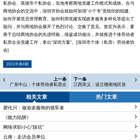
私协会、英德市个私协会，实地考察两地党建工作模式和成效。在与
两地协会的交流中，深圳市协会就如何加强“小个专”党组织的组建、
如何开展党员管理教育、如何利用党建实现政务服务多样化等提出了
疑问，并与两地协会展开了热烈讨论、交换了意见。曾宏兴表示，要
善于总结两地协会的先进经验，借鉴成功做法，并就推进个体劳动者
私营企业党建工作，拿出“深圳方案”。[深圳市个体（私营）劳动者协
会]
2021年第4期
上一条
下一条
广东中山：个体劳动者私营企
江西崇义：设立赣南地区首
业党建工作会议暨个私协会换
个“小个专”专业党委
届动员会召开
相关文章
热门文章
瞿伦川：做渝派服饰的领军者
《能力陷阱》
网络求职小心“踩坑”
云南：走访会员单位