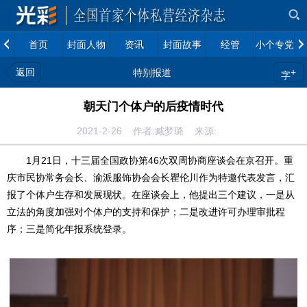
首页
封面人物
资讯
封面故事
经管
小个专党建
返回
+
特别报道
字
朝天门个体户的后疫情时代
2021-2-26 作者:臧梦璐 来源:
1月21日，十三届全国政协第46次双周协商座谈会在京召开。重
庆市民协常务会长、渝派服饰协会会长瞿伦川作为特邀代表发言，汇
报了个体户生存和发展现状。在座谈会上，他提出三个建议，一是从
立法的角度加强对个体户的支持和保护；二是改进许可办理审批程
序；三是简化年报系统登录。