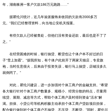
年，湖南株洲一客户欠款186万元跑路……”
据瞿伦川统计，近几年渝派服饰未收回的欠款有2000多万
元。“我们已经整理资料，向当地公安机关报案。
有些欠款人已经被查处，但他们没有资金还款，最后也是不了了
之。“
在经营困难的时候，银行抽贷、断贷也让个体户本不好过的日
子“雪上加霜”。“据我所知，有个体户此前开了两家天猫店，专卖旗
袍，当时生意很火，后来由于投资失误，银行马上抽贷，店铺没多久
就倒闭了。”
对此，瞿伦川建议，进一步加强对个体工商户的金融支持。“希望
各大银行针对个体工商户数量多、规模小、经营分散的特点，尽量用
续贷、展期、减息等方式，帮助个体工商户及时得到资金”活水“解
渴。担保、小贷公司等机构积极主动承担个体工商户贷款项目担保，
配合银行做到对个体工商户不抽贷、不压贷、不断贷。”同时，瞿伦川