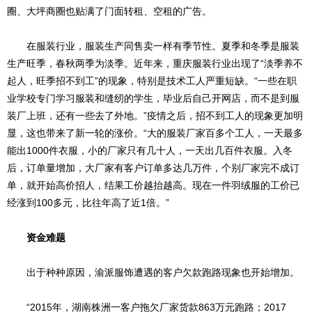
圈、大坪商圈也贴满了门面转租、空租的广告。
在服装行业，服装生产同售卖一样有季节性。夏季和冬季是服装
生产旺季，春秋两季为淡季。近年来，重庆服装行业出现了“淡季养不
起人，旺季招不到工”的现象，特别是技术工人严重短缺。“一些在职
业学校专门学习服装和缝纫的学生，毕业后自己开网店，而不是到服
装厂上班，还有一些去了外地。”疫情之后，招不到工人的现象更加明
显，这也带来了新一轮的涨价。“大的服装厂家百多个工人，一天最多
能出1000件衣服，小的厂家只有几十人，一天出几百件衣服。入冬
后，订单量增加，大厂家有客户订单多达几万件，个别厂家完不成订
单，就开始高价招人，结果工价越抬越高。现在一件羽绒服的工价已
经涨到100多元，比往年高了近1倍。”
资金难题
出于种种原因，渝派服饰遭遇的客户欠款跑路现象也开始增加。
“2015年，湖南株洲一客户拖欠厂家货款863万元跑路；2017