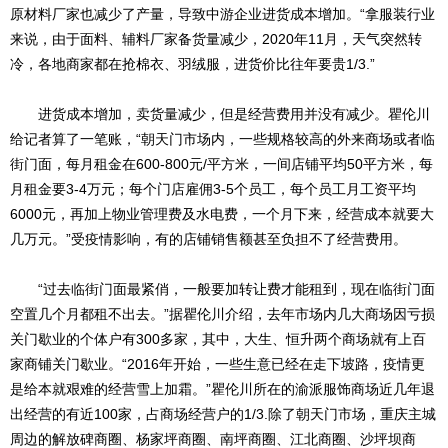
原材料厂家也减少了产量，导致中游企业进货成本增加。“拿服装行业
来说，由于面料、辅料厂家备货量减少，2020年11月，天气突然转
冷，各地商家都在抢棉衣、羽绒服，进货价比往年要贵1/3.”
进货成本增加，卖货量减少，但是经营费用并没有减少。瞿伦川
给记者算了一笔账，“朝天门市场内，一些规格较高的外来商场或者临
街门面，每月租金在600-800元/平方米，一间店铺平均50平方米，每
月租金要3-4万元；每个门店雇佣3-5个员工，每个员工月工资平均
6000元，再加上物业管理费及水电费，一个月下来，经营成本就要大
几万元。”受疫情影响，有的店铺销售额甚至负担不了经营费用。
“过去临街门面最紧俏，一般要加转让费才能租到，现在临街门面
空置几个月都租不出去。”据瞿伦川介绍，去年市场内几大商场因亏损
关门歇业的个体户有300多家，其中，大生、恒升两个商场就有上百
家商铺关门歇业。“2016年开始，一些生意已经在走下坡路，疫情更
是给本就艰难的经营雪上加霜。”瞿伦川所在的渝派服饰商场近几年退
出经营的有近100家，占商场经营户的1/3.除了朝天门市场，重庆主城
周边的解放碑商圈、杨家坪商圈、南坪商圈、江北商圈、沙坪坝商