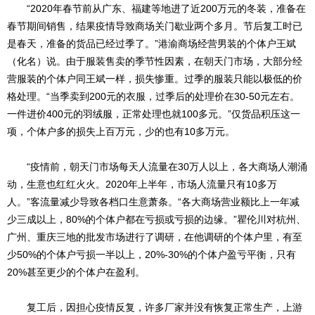
“2020年春节前从广东、福建等地进了近200万元的冬装，准备在
春节期间销售，结果疫情导致商场关门歇业两个多月。节后复工时已
是春天，准备的货品已经过季了。”港渝商场经营男装的个体户王斌
（化名）说。由于服装售卖的季节性因素，在朝天门市场，大部分经
营服装的个体户同王斌一样，损失惨重。过季的服装只能以极低的价
格处理。“当季卖到200元的衣服，过季后的处理价在30-50元左右。
一件进价400元的羽绒服，正常处理也就100多元。”仅货品积压这一
项，个体户多的损失上百万元，少的也有10多万元。
“疫情前，朝天门市场每天人流量在30万人以上，各大商场人潮涌
动，生意也红红火火。2020年上半年，市场人流量只有10多万
人。”客流量减少导致各档口生意萧条。“各大商场营业额比上一年减
少三成以上，80%的个体户都在亏损或亏损的边缘。”瞿伦川对杭州、
广州、重庆三地的批发市场进行了调研，在他调研的个体户里，有至
少50%的个体户亏损一半以上，20%-30%的个体户盈亏平衡，只有
20%甚至更少的个体户在盈利。
复工后，因担心疫情反复，许多厂家并没有恢复正常生产，上游