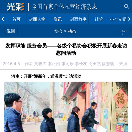
首页
封面人物
资讯
封面故事
经管
小个专党建
返回
>
+
协会
动态
字
发挥职能 服务会员——各级个私协会积极开展新春走访
慰问活动
2016-4-5 作者:黄晓杰 李正皓 张同乐 李长友 周田杰 段慧明 来源
河南：开展“迎新年，送温暖”走访活动