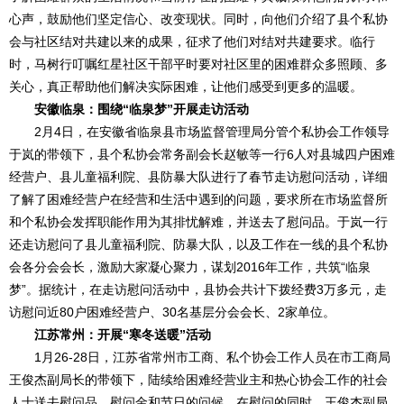
心声，鼓励他们坚定信心、改变现状。同时，向他们介绍了县个私协
会与社区结对共建以来的成果，征求了他们对结对共建要求。临行
时，马树行叮嘱红星社区干部平时要对社区里的困难群众多照顾、多
关心，真正帮助他们解决实际困难，让他们感受到更多的温暖。
安徽临泉：围绕“临泉梦”开展走访活动
2月4日，在安徽省临泉县市场监督管理局分管个私协会工作领导
于岚的带领下，县个私协会常务副会长赵敏等一行6人对县城四户困难
经营户、县儿童福利院、县防暴大队进行了春节走访慰问活动，详细
了解了困难经营户在经营和生活中遇到的问题，要求所在市场监督所
和个私协会发挥职能作用为其排忧解难，并送去了慰问品。于岚一行
还走访慰问了县儿童福利院、防暴大队，以及工作在一线的县个私协
会各分会会长，激励大家凝心聚力，谋划2016年工作，共筑“临泉
梦”。据统计，在走访慰问活动中，县协会共计下拨经费3万多元，走
访慰问近80户困难经营户、30名基层分会会长、2家单位。
江苏常州：开展“寒冬送暖”活动
1月26-28日，江苏省常州市工商、私个协会工作人员在市工商局
王俊杰副局长的带领下，陆续给困难经营业主和热心协会工作的社会
人士送去慰问品、慰问金和节日的问候。在慰问的同时，王俊杰副局