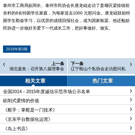
泰州市工商局副局长、泰州市民协会长唐龙础走访了姜堰区梁徐镇前
舍村的8名特困学生家庭，为每家送去1000 元慰问金。唐龙础鼓励特
困学生勤奋学习，以优异的成绩回报社会，成为国家栋梁。他还勉励
民协进一步做好关爱下一代成长工作，把好事做好、做实。
2016年第3期
上一条
下一条
湖北嘉鱼：召开第八届理事会
辽宁鞍山个私协会走访慰问私
第七次会议
营企业家及自主创业大学生
相关文章
热门文章
全国2014－2015年度诚信示范市场公示名单
砍削式爱情的价值
《舵手：掌舵是一门技术》
《京东平台数据化运营》
《岛上书店》