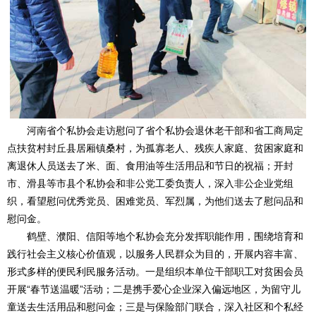
河南省个私协会走访慰问了省个私协会退休老干部和省工商局定
点扶贫村封丘县居厢镇桑村，为孤寡老人、残疾人家庭、贫困家庭和
离退休人员送去了米、面、食用油等生活用品和节日的祝福；开封
市、滑县等市县个私协会和非公党工委负责人，深入非公企业党组
织，看望慰问优秀党员、困难党员、军烈属，为他们送去了慰问品和
慰问金。
鹤壁、濮阳、信阳等地个私协会充分发挥职能作用，围绕培育和
践行社会主义核心价值观，以服务人民群众为目的，开展内容丰富、
形式多样的便民利民服务活动。一是组织本单位干部职工对贫困会员
开展“春节送温暖”活动；二是携手爱心企业深入偏远地区，为留守儿
童送去生活用品和慰问金；三是与保险部门联合，深入社区和个私经