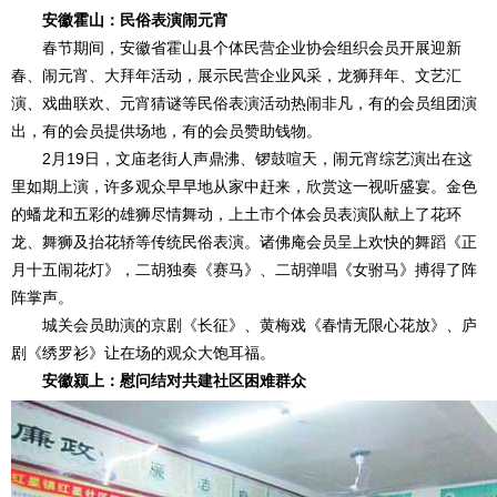
安徽霍山：民俗表演闹元宵
春节期间，安徽省霍山县个体民营企业协会组织会员开展迎新
春、闹元宵、大拜年活动，展示民营企业风采，龙狮拜年、文艺汇
演、戏曲联欢、元宵猜谜等民俗表演活动热闹非凡，有的会员组团演
出，有的会员提供场地，有的会员赞助钱物。
2月19日，文庙老街人声鼎沸、锣鼓喧天，闹元宵综艺演出在这
里如期上演，许多观众早早地从家中赶来，欣赏这一视听盛宴。金色
的蟠龙和五彩的雄狮尽情舞动，上土市个体会员表演队献上了花环
龙、舞狮及抬花轿等传统民俗表演。诸佛庵会员呈上欢快的舞蹈《正
月十五闹花灯》，二胡独奏《赛马》、二胡弹唱《女驸马》搏得了阵
阵掌声。
城关会员助演的京剧《长征》、黄梅戏《春情无限心花放》、庐
剧《绣罗衫》让在场的观众大饱耳福。
安徽颍上：慰问结对共建社区困难群众