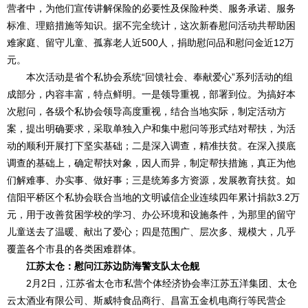
营者中，为他们宣传讲解保险的必要性及保险种类、服务承诺、服务
标准、理赔措施等知识。据不完全统计，这次新春慰问活动共帮助困
难家庭、留守儿童、孤寡老人近500人，捐助慰问品和慰问金近12万
元。
本次活动是省个私协会系统“回馈社会、奉献爱心”系列活动的组
成部分，内容丰富，特点鲜明。一是领导重视，部署到位。为搞好本
次慰问，各级个私协会领导高度重视，结合当地实际，制定活动方
案，提出明确要求，采取单独入户和集中慰问等形式结对帮扶，为活
动的顺利开展打下坚实基础；二是深入调查，精准扶贫。在深入摸底
调查的基础上，确定帮扶对象，因人而异，制定帮扶措施，真正为他
们解难事、办实事、做好事；三是统筹多方资源，发展教育扶贫。如
信阳平桥区个私协会联合当地的文明诚信企业连续四年累计捐款3.2万
元，用于改善贫困学校的学习、办公环境和设施条件，为那里的留守
儿童送去了温暖、献出了爱心；四是范围广、层次多、规模大，几乎
覆盖各个市县的各类困难群体。
江苏太仓：慰问江苏边防海警支队太仓舰
2月2日，江苏省太仓市私营个体经济协会率江苏五洋集团、太仓
云太酒业有限公司、斯威特食品商行、昌富五金机电商行等民营企