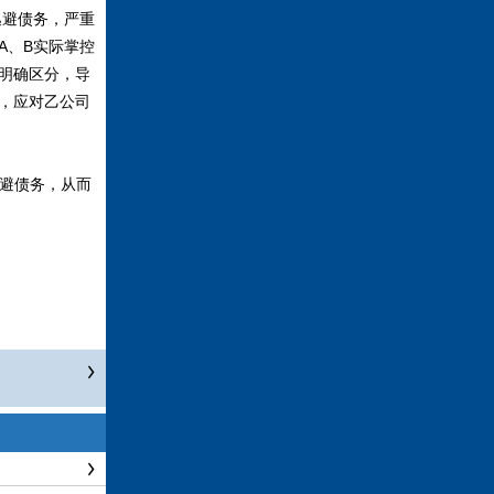
避债务，严重
A、B实际掌控
明确区分，导
，应对乙公司
避债务，从而