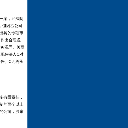
一案，经法院
，但因乙公司
出具的专项审
未作出合理说
财务混同、关联
现任法人C对
任、C无需承
东有限责任，
制的两个以上
的公司，股东