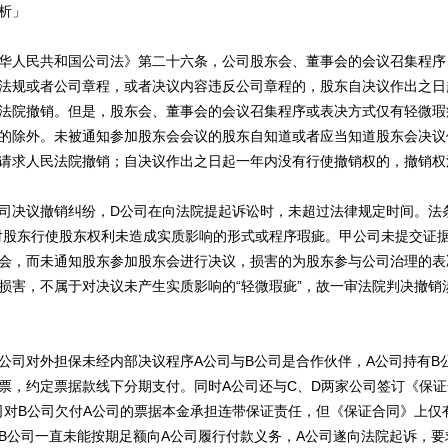
析」
人民共和国公司法》第二十六条，公司股东会、董事会的会议召集程序
法规或者公司章程，或者决议内容违反公司章程的，股东自决议作出之日
法院撤销。但是，股东会、董事会的会议召集程序或表决方式仅有轻微瑕
的除外。未被通知参加股东会会议的股东自知道或者应当知道股东会决议
请求人民法院撤销；自决议作出之日起一年内没有行使撤销权的，撤销权
决议撤销纠纷，D公司在向法院提起诉讼时，未超过法律规定时间。法条
对股东行使股东权利未造成实质影响的形式或程序瑕疵。甲公司未提交证
会，而未通知股东参加股东会进行决议，损害的为股东参与公司治理的表
损害，不属于对决议未产生实质影响的“轻微瑕疵”，故一审法院判决撤销
对外担保未经内部决议程序A公司与B公司是合作伙伴，A公司持有B
票，约定票据款线下分期支付。同时A公司还与C、D两家公司签订《保
司对B公司欠付A公司的票据本金承担连带保证责任，但《保证合同》上仅
B公司一直未能按期足额向A公司履行付款义务，A公司遂向法院起诉，要