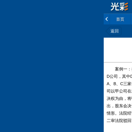
首页
返回
案例一：损害
D公司，其中
A、B、C三
司以甲公司在
决权为由，将
出，股东会决
情形。法院经
二审法院驳回