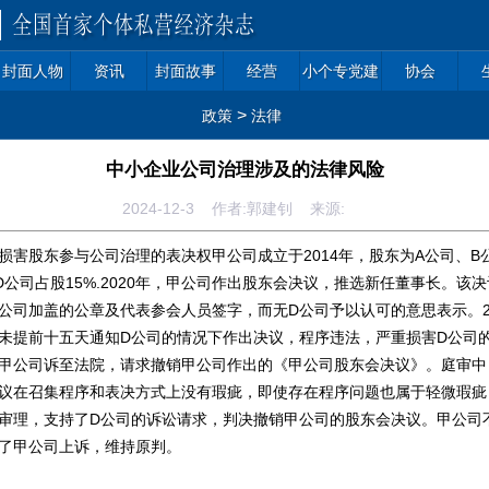
封面人物
资讯
封面故事
经营
小个专党建
协会
>
政策
法律
中小企业公司治理涉及的法律风险
2024-12-3 作者:郭建钊 来源:
股东参与公司治理的表决权甲公司成立于2014年，股东为A公司、B
D公司占股15%.2020年，甲公司作出股东会决议，推选新任董事长。该
家公司加盖的公章及代表参会人员签字，而无D公司予以认可的意思表示。20
未提前十五天通知D公司的情况下作出决议，程序违法，严重损害D公司
甲公司诉至法院，请求撤销甲公司作出的《甲公司股东会决议》。庭审中
议在召集程序和表决方式上没有瑕疵，即使存在程序问题也属于轻微瑕疵
审理，支持了D公司的诉讼请求，判决撤销甲公司的股东会决议。甲公司
了甲公司上诉，维持原判。