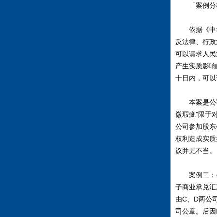
「案例分
依据《中华
反法律、行政
可以请求人民
产生实质影响
十日内，可以
本案是公司
微瑕疵”限于
公司参加股东
权利造成实质
议并无不当。
案例二：公司
子商业承兑汇
由C、D两公
司公章。后因