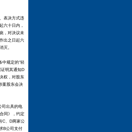
、表决方式违
起六十日内，
疵，对决议未
作出之日起六
消灭。
中规定的“轻
据证明其通知D
决权，对股东
涉案股东会决
公司出具的电
证合同》，约定
有C、D两家公
求B公司支付