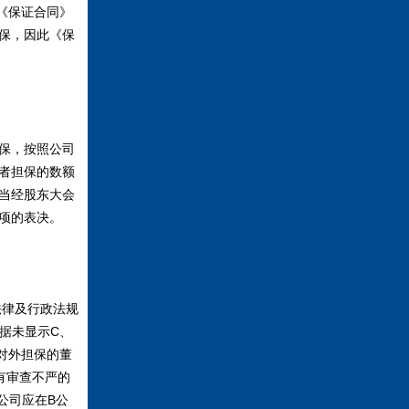
《保证合同》
保，因此《保
保，按照公司
者担保的数额
当经股东大会
项的表决。
律及行政法规
据未显示C、
对外担保的董
有审查不严的
公司应在B公