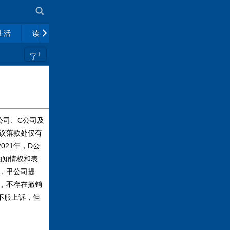
生活
读书
市场
政策解读
往期杂志
+
字
公司、C公司及
决议落款处仅有
21年，D公
的知情权和表
，甲公司提
，不存在撤销
不服上诉，但