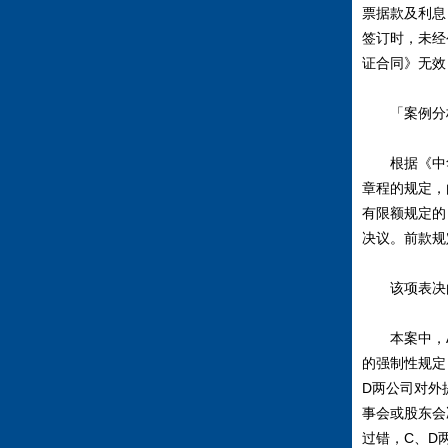
票据款及利息
签订时，未经
证合同》无效
「案例分
根据《中华
章程的规定，
有限额规定的
决议。前款规
该项表决由
本案中，A
的强制性规定
D两公司对外
事会或股东会
过错，C、D