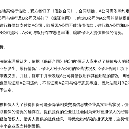
地某银行借款，双方签订了《借款合同》，合同明确，A公司需依照约定
公司与银行及B公司又签订了《保证合同》，约定B公司为A公司的借款提
银行将借款支付给A公司，随后因A公司不能清偿借款，银行将A公司和B
B公司提出，A公司与银行存在恶意串通、骗取保证人提供担保的情况。
析」
院审理后认为，依据《保证合同》约定的“保证人应主动了解债务人的
业务发生、履行情况”，保证人对于A公司的经营状况及《保证合同》项下
审查义务。并且，庭审中并未发现A公司将借款用作其他用途的情况，即
也仅能证明A公司违约，不能证明A公司与银行恶意串通。因此法院对B公
予认定。
担保人为了获得担保可能会隐瞒相关交易信息或企业真实经营状况，债
取担保的情况的确存在。提供担保的企业往往会因为未对被担保人的经营
轻信债权人、债务人提供的担保信息，导致做出错误的担保决定，这类情
中小企业应当特别警惕。