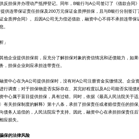
供反担保并办理动产抵押登记。同年，B银行与A公司签订了《借款合同
行提供连带保证责任担保及200万元保证金质押担保，且与B银行分别签订
证金质押合同》。后因A公司无力偿还借款，融资中心不得不承担连带保
息。
析」
他企业提供担保前，应充分了解担保对象的资信情况和还债能力，如果
务，担保企业则应承担连带责任。
资中心在为A公司提供担保时，没有对A公司注册资金实缴情况、企业资
进行调查；对于担保物是否实际存在、其完好程度以及A公司能否实现债
资中心属于盲目提供担保，具有过错。同时，依据《最高人民法院关于适
〉有关担保制度的解释》第十八条，承担了担保责任或者赔偿责任的担保
向债务人追偿的，人民法院应予支持。因此，融资中心在承担担保责任后
相应损失。
骗保的法律风险