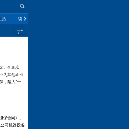
生活
读书
市场
政策解读
往期杂志
+
字
金。但现实
业为其他企业
保，陷入“一
担保合同》。
以公司机器设备