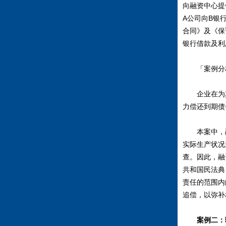
向融资中心提
A公司向B银
合同》及《保
银行借款及利
「案例分
企业在为其
力偿还到期债
本案中，融
实际生产状况
查。因此，融
共和国民法典
责任的范围内
追偿，以弥补
案例二：