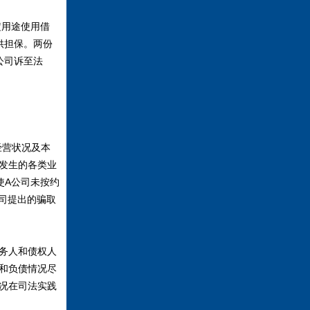
用途使用借
供担保。两份
公司诉至法
经营状况及本
发生的各类业
使A公司未按约
司提出的骗取
务人和债权人
和负债情况尽
况在司法实践