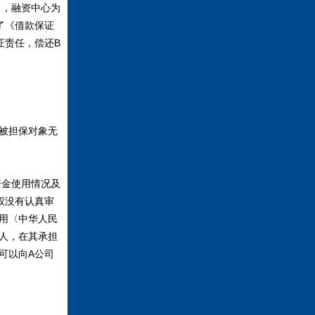
》，融资中心为
了《借款保证
证责任，偿还B
被担保对象无
金使用情况及
权没有认真审
用〈中华人民
人，在其承担
可以向A公司