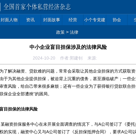
封面人物
资讯
封面故事
经营
小个专党建
协会
>
政策
法律
中小企业盲目担保涉及的法律风险
2024-10-20 作者:郭建钊 来源:
了解决融资、贷款难的问题，常常会采取让其他企业担保的方式获取资
由于为其他企业提供担保，被迫背上沉重的债务，甚至濒临破产；一些企
审查风险，给自己带来很多麻烦；还有一些企业为了获得银行贷款联合担
联保企业全部遭殃”的困局。
盲目担保的法律风险
某融资担保服务中心在未开展全面调查的情况下，与A公司签订了《委托
权的实现，融资中心又与A公司签订了《反担保抵押合同》，要求A公司