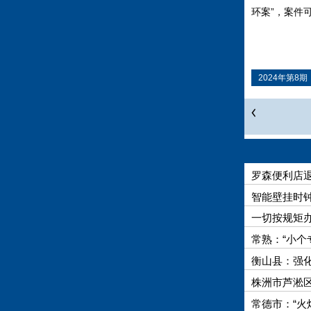
环案”，案件
2024年第8期
罗森便利店
智能壁挂时
一切按规矩
常熟：“小个
衡山县：强
株洲市芦淞
常德市：“火