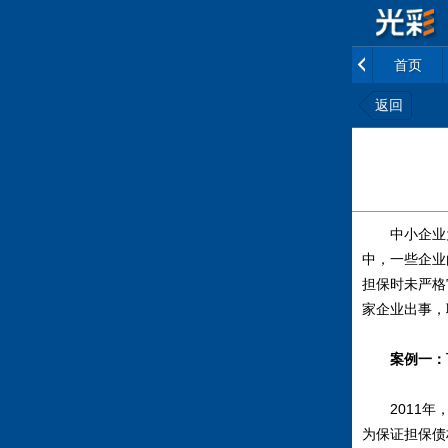
首页
返回
中小企业为
中，一些企业
担保时未严格
家企业出事，
案例一：
2011年，
为保证担保债