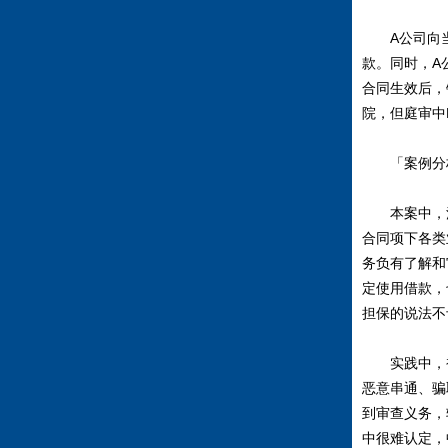
A公司向当
款。同时，A
合同生效后，
院，但庭审中
「案例分
本案中，法
合同项下各类
务负有了解和
定使用借款，
担保的说法不
实践中，被
恶意串通、骗
到审查义务，
中很难认定，