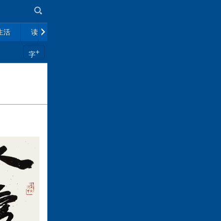
生活
读书
市场
政策解读
往期杂志
+
字