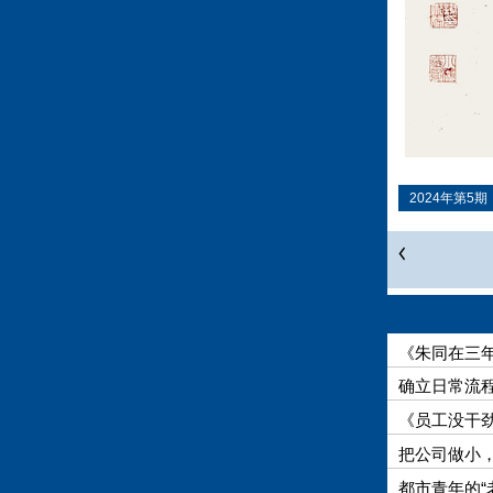
2024年第5期
《朱同在三年
确立日常流
《员工没干劲
把公司做小
都市青年的“