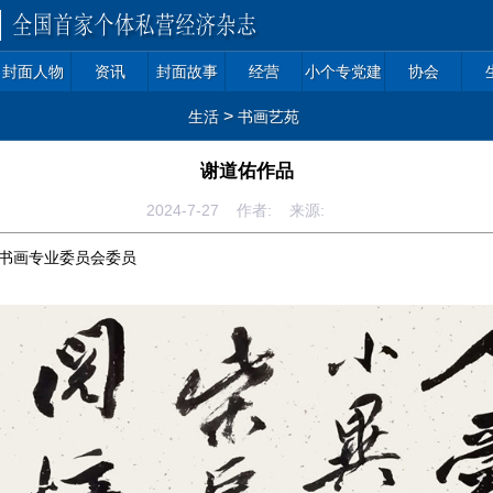
封面人物
资讯
封面故事
经营
小个专党建
协会
>
生活
书画艺苑
谢道佑作品
2024-7-27 作者: 来源:
画专业委员会委员