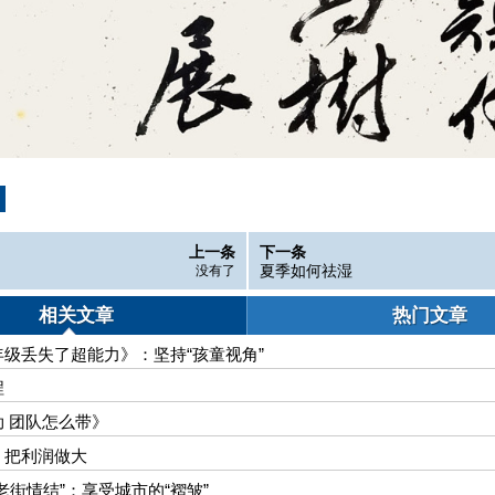
上一条
下一条
夏季如何祛湿
没有了
相关文章
热门文章
级丢失了超能力》：坚持“孩童视角”
程
 团队怎么带》
，把利润做大
老街情结”：享受城市的“褶皱”