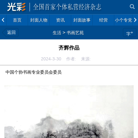
首页
封面人物
资讯
封面故事
经营
小个专党建
返回
>
+
生活
书画艺苑
字
齐辉作品
2024-3-30 作者: 来源:
中国个协书画专业委员会委员