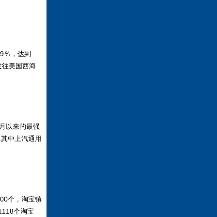
。
9％，达到
海发往美国西海
5月以来的最强
%.其中上汽通用
00个，淘宝镇
1118个淘宝