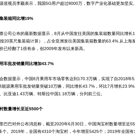
级巡视员李颖表示，我国5G用户超过8000万，数字产业化基础更加坚实
集装箱同比增19%
查公司公布的最新数据显示，8月从中国发往美国的集装箱数量同比增长1
个（按20英尺集装箱计算），占全亚洲发往美国集装箱数量的63.4%.从上
价已经翻了1倍有余，创2009年发布以来新高。
用车批发销量同比增加43.7%
据显示，中国8月乘用车市场零售达到170.3万辆，实现了自2018年
能源乘用车批发销量突破10万辆，同比增长43.7%，环比7月增长23.9
辆、比亚迪1.43万辆、特斯拉中国1.18万辆，分列前三位。
村数量增长至近5500个
巴对外公布消息称，截至2020年6月30日，中国淘宝村数量增至近55
多个。2019年，全国有4310个淘宝村，今年增至5425个；2019年全国有