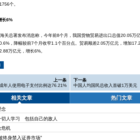
756个。
增长6%
，海关总署发布消息称，今年前8个月，我国货物贸易进出口总值20.05万
.6%，降幅较前7个月收窄1.1个百分点。贸易顺差2.05万亿元，增加17.
.88万亿元，增长6%。
期
上一条
下一条
成年人使用电子支付比例达76.21%
中国人均国民总收入首破1万美元
相关文章
热门文章
理念
一切人学习 包括自己的敌人
论危机
被终身禁入证券市场”