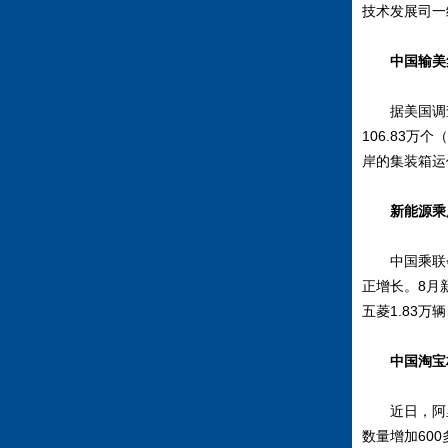
技术发展司一
中国输美
据美国调
106.83万
岸的集装箱运
新能源乘
中国乘联会数
正增长。8月新
五菱1.83万
中国淘宝
近日，阿里巴
数量增加600