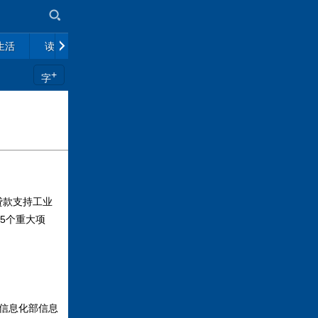
生活
读书
市场
政策解读
往期杂志
+
字
贷款支持工业
5个重大项
和信息化部信息