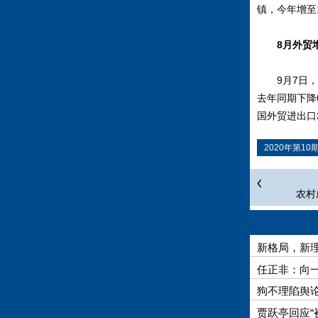
镇，今年增至1
8月外贸
9月7日
去年同期下降0
国外贸进出口2
2020年第10
农村
新格局，新
任正非：向
狗不理陷舆
贾跃亭回应“