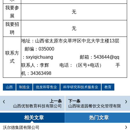
我要参
无
展
我要招
无
聘
地址：山西省太原市尖草坪区中北大学主楼
13
层
邮编：
035000
联系方
：
sxyiqichuang
邮箱：
543644@qq
式
联系人：李辉
电话：（区号
+
电话）
手
机：
34363498
山西
制造业
批发和零售业
科学研究和技术服务业
教育
上一条
下一条
山西优智教育科技有限公司
山西味道园餐饮文化管理有限
公司
相关文章
热门文章
沃尔德集团有限公司