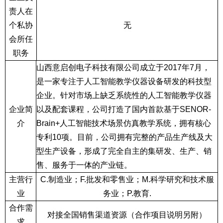
责人在
个私协
无
会所任
职务
山西意启创电子科技有限公司成立于
2017
年
7
月，
是一家专注于人工智能教学仪器设备研发的科技型
企业。针对市场上缺乏系统性的人工智能教学仪器
企业简
以及配套课程，公司打造了国内首款基于
SENOR-
介
Brain+
人工智能技术场景仿真教学系统，拥有核心
专利
10
项。目前，公司拥有完整的产品生产线及大
型生产设备，形成了完全自主的集研发、生产、销
售、服务于一体的产业链。
主营行
C.
制造业；
F.
批发和零售业；
M.
科学研究和技术服
业
务业；
P.
教育
.
合作需
对接全国销售渠道资源（合作项目说明另附）
求