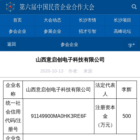
首页
大会动态
长沙市情
长沙项目
参会企业
参展企业
招才引智
高峰论坛
返回
+
参会企业
字
山西意启创电子科技有限公司
2020-10-13 作者: 来源:
企业名
法定代表
山西意启创电子科技有限公司
李辉
称
人
统一社
注册资本
会信用
91149900MA0HK3RE6F
金
500
代码
/
注
（万元）
册号
企业负