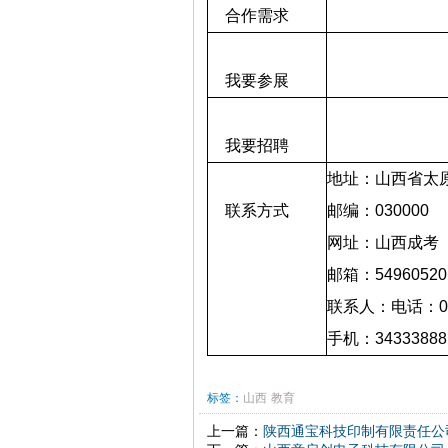
合作需求
我要参展
我要招聘
地
址
：
山西
省
太
联系方式
邮
编
：
030000
网
址
：
山西成考
邮
箱
：
5496052
联
系
人
：电
话：
0
手
机
：
34333888
标签：
山西
教育
上一篇：
陕西通宝科技印制有限责任公