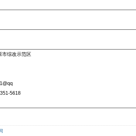
原
市综
改
示
范
区
01@qq
351-5618
司