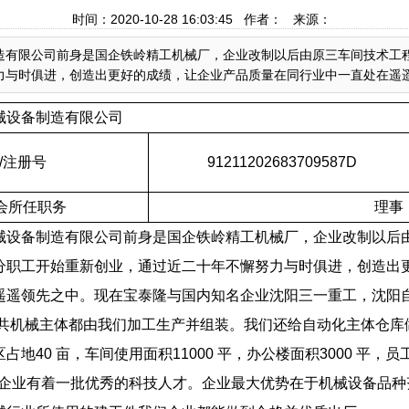
时间：2020-10-28 16:03:45 作者： 来源：
造有限公司前身是国企铁岭精工机械厂，企业改制以后由原三车间技术工
力与时俱进，创造出更好的成绩，让企业产品质量在同行业中一直处在遥
械设备制造有限公司
/
注册号
91211202683709587D
会所任职务
理事
械设备制造有限公司前身是国企铁岭精工机械厂，企业改制以后
分职工开始重新创业，通过近二十年不懈努力与时俱进，创造出
遥遥领先之中。现在宝泰隆与国内知名企业沈阳三一重工，沈阳
共机械主体都由我们加工生产并组装。我们还给自动化主体仓库
区占地
40
亩，车间使用面积
11000
平，办公楼面积
3000
平，员
企业有着一批优秀的科技人才。企业最大优势在于机械设备品种