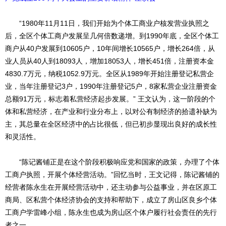
“1980年11月11日，我们开始为个体工商业户核发营业执照之
后，全区个体工商户发展呈几何倍数递增。到1990年底，全区个体工
商户从40户发展到10605户，10年间增长10565户，增长264倍，从
业人员从40人到18093人，增加18053人，增长451倍，注册资本金
4830.7万元，纳税1052.9万元。全区从1989年开始注册登记私营企
业，当年注册登记3户，1990年注册登记5户，8家私营企业注册资金
总额91万元，标志着私营经济起步发展。” 王文认为，这一阶段的个
体和私营经济，在产业和行业分布上，以对公有制经济的拾遗补缺为
主，其总量在全区经济中的占比很低，但已初步显现出良好的成长性
和灵活性。
“陈记酱铺正是在这个阶段积极响应党和国家的政策，办理了个体
工商户执照，开展个体经营活动。”回忆当时，王文记得，陈记酱铺的
经营者陈永生在开展经营活动中，还主动参与公益事业，并在区原工
商局、区私营个体经济协会的支持和帮助下，成立了房山区良乡个体
工商户学雷峰小组，陈永生也成为房山区个体户履行社会责任的先行
者之一。