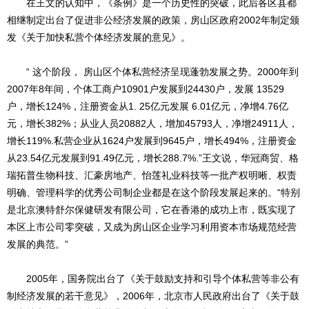
在王文的认知中，《条例》是一个历史性的突破，此后各区县都
相继制定出台了促进非公经济发展的政策，房山区政府2002年制定颁
发《关于加快私营个体经济发展的意见》。
“ 这个阶段， 房山区个体私营经济呈现蓬勃发展之势。2000年到
2007年8年间，个体工商户10901户发展到24430户，发展 13529
户，增长124%，注册资金从1. 25亿元发展 6.01亿元，净增4.76亿
元，增长382%；从业人员20882人，增加45793人，净增24911人，
增长119%.私营企业从1624户发展到9645户，增长494%，注册资金
从23.54亿元发展到91.49亿元，增长288.7%.”王文说，华冠商贸、格
瑞拓普生物科技、汇豪房地产、怡莲礼业科技等一批产权明晰、权责
明确、管理科学的优秀公司制企业都是在这个阶段发展起来的。“特别
是北京澳特舒尔保健研发有限公司，它在香港的成功上市，既实现了
本区上市公司零突破，又成为房山区企业学习利用资本市场规范经营
发展的典范。”
2005年，国务院出台了《关于鼓励支持和引导个体私营等非公有
制经济发展的若干意见》，2006年，北京市人民政府出台了《关于鼓