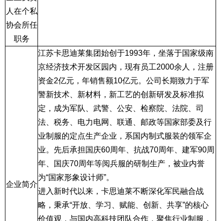
人在个私
协会所任
职务
江苏卡思迪莱集团始创于
1993
年，坐落于国家级南
京经济技术开发区园内，现有员工
2000
余人，注册
资金
2
亿元，年销售额
10
亿元。公司长期致力于军
警新技术、新材料，新工艺的创新研发及标准拟
定，成为军队、武警、公安、检察院、法院、司
法、税务、电力电网、联通、邮政等国家部委及行
业制服的定点生产企业，系国内制式服装的领军企
业。先后承担国庆
60
周年、抗战
70
周年、建军
90
周
年、国庆
70
周年等阅兵服的研制生产，被业内誉
为“国家形象设计师”。
企业简介
进入新时代以来，卡思迪莱不断深化军民融合战
略，秉承“开放、学习、赋能、创新、共享”的核心
价值观，与国内高科技团队合作，聚焦行业制服，