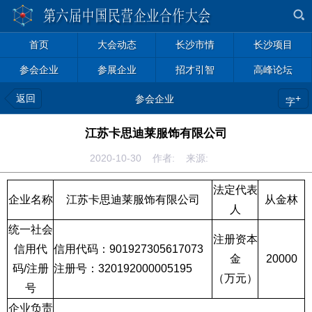
首页
大会动态
长沙市情
长沙项目
参会企业
参展企业
招才引智
高峰论坛
返回
+
参会企业
字
江苏卡思迪莱服饰有限公司
2020-10-30 作者: 来源:
法定代表
企业名称
江苏卡思迪莱服饰有限公司
从金林
人
统一社会
注册资本
信用代
信用代码：
901927305617073
金
20000
码
/
注册
注册号：
320192000005195
（万元）
号
企业负责