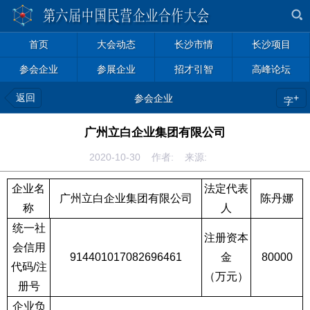
首页
大会动态
长沙市情
长沙项目
参会企业
参展企业
招才引智
高峰论坛
返回
+
参会企业
字
广州立白企业集团有限公司
2020-10-30 作者: 来源:
企业名
法定代表
广州立白企业集团有限公司
陈丹娜
称
人
统一社
注册资本
会信用
914401017082696461
金
80000
代码
/
注
（万元）
册号
企业负