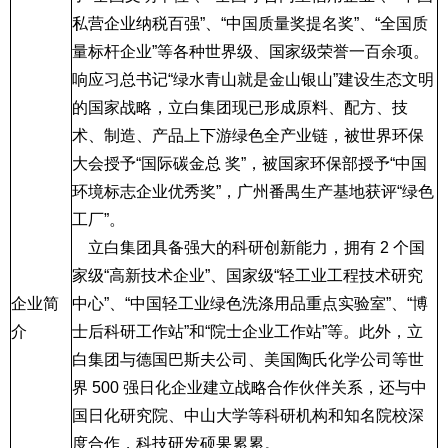
私营企业纳税百强”、“中国质量奖提名奖”、“全国质
量标杆企业”等各种世界级、国家级荣誉一百余项。
响应习总书记“绿水青山就是金山银山”建设生态文明
的国家战略，立白集团现已形成原料、配方、技
术、制造、产品上下游绿色全产业链，被世界环保
大会授予“国际碳金总 奖”，被国家环保部授予“中国
环境标志企业优秀奖”，广州番禺生产基地获评“绿色
工厂”。
立白集团具备强大的科研创新能力，拥有
2
个国
家级“高新技术企业”、国家级“轻工业工程技术研究
企业简
中心”、“中国轻工业绿色洗涤用品重点实验室”、“博
介
士后科研工作站”和“院士企业工作站”等。此外，立
白集团与德国巴斯夫公司、美国陶氏化学公司等世
界
500
强日化企业建立战略合作伙伴关系，还与中
国日化研究院、中山大学等科研机构和知名院校深
度合作，科技研发硕果累累。