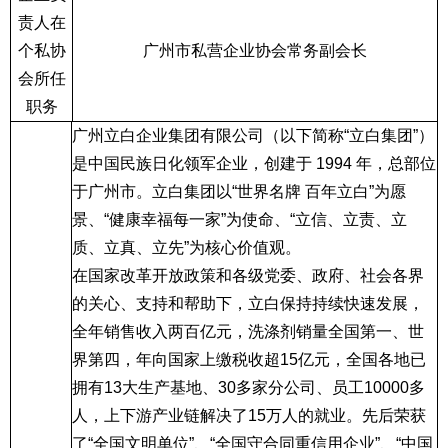
责人在
个私协
广州市私营企业协会常务副会长
会所任
职务
广州立白企业集团有限公司（以下简称“立白集团”）
是中国民族日化领军企业，创建于
1994
年，总部位
于广州市。立白集团以“世界名牌 百年立白”为愿
景、“健康幸福每一家”为使命、“立信、立责、立
质、立真、立先”为核心价值观。
在国家改革开放政策和各级党委、政府、社会各界
的关心、支持和帮助下，立白保持持续快速发展，
全年销售收入两百亿元，洗涤剂销量全国第一、世
界第四，年向国家上缴税收超
15
亿元，全国各地已
拥有
13
大生产基地、
30
多家分公司、员工
10000
多
人，上下游产业链解决了
15
万人的就业。先后荣获
了“全国文明单位”、“全国守合同重信用企业”、“中国