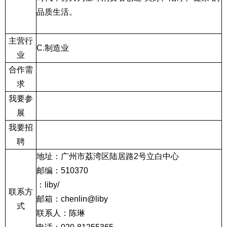
品质生活。
主营行
C.
制造业
业
合作需
求
我要参
展
我要招
聘
地址：广州市荔湾区陆居路
2
号立白中心
邮编：
510370
：
liby/
联系方
邮箱：
chenlin@liby
式
联系人：陈琳