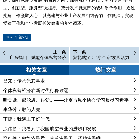
建，抓好党建促发展”的目标方向，加强规范化建设，努力创建“学习
型、创新型、服务型”党组织，充分发挥党支部的战斗堡垒作用，通过
党建工作凝聚人心，以党建与企业生产发展相结合的工作做法，实现
党建工作和企业发展长效健康的良性循环。
2021年第9期
上一条
下一条
广东鹤山：赋能个体私营经济
湖北武汉： “小个专”发展活力
发展
满满
相关文章
热门文章
吕东：传承光彩事业
个体私营经济在新时代行稳致远
听党话、感党恩、跟党走——北京市私个协会学习贯彻习近平
总书记“七一”重要讲话精神
李华萍：敢为人先
丁捷：我遇上了好时代
原伟超：我看到了我国航空事业的进步和发展
寇红艳：做给农民看，带着农民干，帮助农民赚