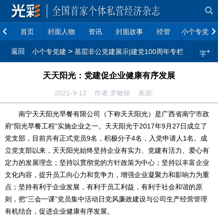
首页
封面人物
资讯
封面故事
经管
小个专党建
返回
>
+
小个专党建
基层非公党建展示|建党100周年专栏
字
天天阳光：党建促企业健康有序发展
2021-9-12 作者:罗敏铭 来源:
南宁天天阳光早餐有限公司（下称天天阳光）是广西省南宁市政
府“阳光早餐工程”实施企业之一。天天阳光于2017年9月27日成立了
党支部，目前共有正式党员9名，积极分子4名，入党申请人1名。成
立党支部以来，天天阳光始终坚持企业有实力、党建有活力、爱心有
定力的发展理念；坚持以贯彻党的方针政策为中心；坚持以丰富企业
文化内容，提升员工向心力和竞争力，增强企业凝聚力和影响力为重
点；坚持有利于企业发展，有利于员工利益，有利于社会和谐的原
则，把“三会一课”党员集中活动日党风廉政建设与公司生产经营管理
有机结合，促进企业健康有序发展。