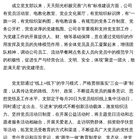
成立党支部以来，天天阳光积极完善“六有”标准建设方面，公司
有党员活动室、电教化教室、党企文化展厅，有党组织标识牌，有“一
旗一词，有党组织架构图，有电教设备，有规范的党务工作制度、党
务公开栏，营造浓厚的党建氛围。公司非常重视和支持党支部工作，
为党建工作的开展提供人、财、物等基础保障，意在通过党组织的作
用发挥及党员的先锋模范作用，将全体党员及员工凝聚起来，增强团
队精神，调动公司员工、流动早餐网点售卖人员向党员中的模范学习
的积极性，促进生产与经营合法、文明、安全，体现”聚是一团火，散
是满天星“的党建理念。
党支部通过“线上+线下”的学习模式，严格贯彻落实“三会一课”制
度，认真传达党的路线、方针、政策，不断提高党员的服务意识、思
想觉悟及工作水平。支部定于每月20日为党员组织线上集中活动日，
同时通过“走出去、引进来”的模式不断创新活动载体，激发组织活
力。坚持党员活动日制度，在开展公益活动时，将主题党日活动和志
愿者服务活动相融合，开展关爱老人、走访弱势群体、捐资助学扶贫
等活动，拓宽党员受教育的方式和渠道，不断提高广大党员的党性意
识、责任意识和宗旨意识，将“两学一做”教育制度化、常态化，使党