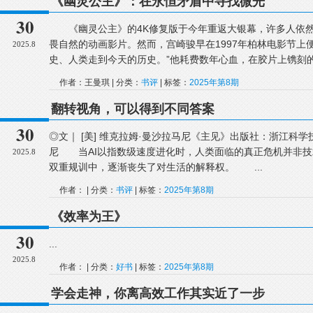
《幽灵公主》：在永恒矛盾中寻找微光
30
《幽灵公主》的4K修复版于今年重返大银幕，许多人依然
畏自然的动画影片。然而，宫崎骏早在1997年柏林电影节上
2025.8
史、人类走到今天的历史。”他耗费数年心血，在胶片上镌刻的
作者：王曼琪 | 分类：
书评
| 标签：
2025年第8期
翻转视角，可以得到不同答案
30
◎文｜ [美] 维克拉姆·曼沙拉马尼《主见》出版社：浙江科学技
尼 当AI以指数级速度进化时，人类面临的真正危机并非技术
2025.8
双重规训中，逐渐丧失了对生活的解释权。 ...
作者： | 分类：
书评
| 标签：
2025年第8期
《效率为王》
30
...
2025.8
作者： | 分类：
好书
| 标签：
2025年第8期
学会走神，你离高效工作其实近了一步