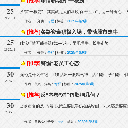
[推荐]
珍惜职场的“一根筋”
25
所谓“一根筋”，其实就是人们常说的“专注力”，是一种走心
2025.11
作者： | 分类：
专栏
| 标签：
2025年第9期
[推荐]
各路资金积极入场，带动股市走牛
25
此轮行情可能会延续2—3年，呈现慢牛、长牛走势
2025.11
作者： | 分类：
专栏
| 标签：
2025年第9期
[推荐]
警惕“老员工心态”
30
无论是什么年纪，都要活出一股精气神，活到老，学到老，创
2025.8
作者：黄鸣 | 分类：
专栏
| 标签：
2025年第8期
[推荐]
反“内卷”对PPI影响几何？
30
当前出台的反“内卷”政策主要抓手仍在供给侧，未来还需要
2025.8
作者：鲁政委 | 分类：
专栏
| 标签：
2025年第8期