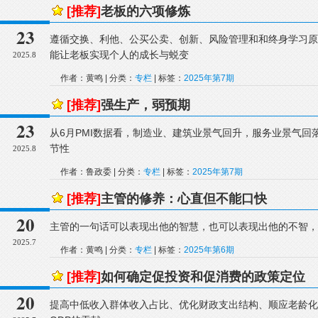
[推荐]
老板的六项修炼
23
遵循交换、利他、公买公卖、创新、风险管理和和终身学习原
能让老板实现个人的成长与蜕变
2025.8
作者：黄鸣 | 分类：
专栏
| 标签：
2025年第7期
[推荐]
强生产，弱预期
23
从6月PMI数据看，制造业、建筑业景气回升，服务业景气回
节性
2025.8
作者：鲁政委 | 分类：
专栏
| 标签：
2025年第7期
[推荐]
主管的修养：心直但不能口快
20
主管的一句话可以表现出他的智慧，也可以表现出他的不智，
2025.7
作者：黄鸣 | 分类：
专栏
| 标签：
2025年第6期
[推荐]
如何确定促投资和促消费的政策定位
20
提高中低收入群体收入占比、优化财政支出结构、顺应老龄化