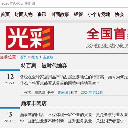
2026年8月6日 星期四
首页
封面人物
资讯
封面故事
经管
小个专党建
协会
当前位置：
>
>
首页
经管
走麦城
特百惠：被时代抛弃
12
曾经在全球家居用品市场占据重要地位的特百惠，如今为何走
什么？特百惠能否从目前的困境中绝地重生？
2025.1
作者：臧梦璐 | 分类：
走麦城
| 标签：
2024年第11期
鼎泰丰闭店
3
鼎泰丰的闭店，不仅体现一家企业的兴衰，更是餐饮行业发展
钟，提醒企业要不断创新、提升服务质量、关注消费者需求
2024.12