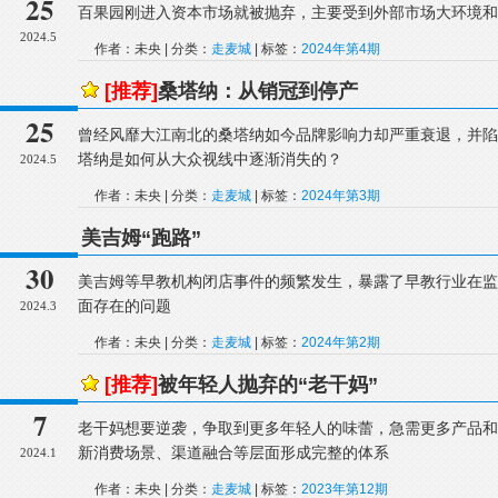
25
百果园刚进入资本市场就被抛弃，主要受到外部市场大环境和
2024.5
作者：未央 | 分类：
走麦城
| 标签：
2024年第4期
[推荐]
桑塔纳：从销冠到停产
25
曾经风靡大江南北的桑塔纳如今品牌影响力却严重衰退，并陷
塔纳是如何从大众视线中逐渐消失的？
2024.5
作者：未央 | 分类：
走麦城
| 标签：
2024年第3期
美吉姆“跑路”
30
美吉姆等早教机构闭店事件的频繁发生，暴露了早教行业在监
面存在的问题
2024.3
作者：未央 | 分类：
走麦城
| 标签：
2024年第2期
[推荐]
被年轻人抛弃的“老干妈”
7
老干妈想要逆袭，争取到更多年轻人的味蕾，急需更多产品和
新消费场景、渠道融合等层面形成完整的体系
2024.1
作者：未央 | 分类：
走麦城
| 标签：
2023年第12期