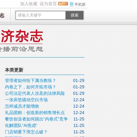
加入收藏
设为首页
志
搜索
本类更新
管理者如何给下属当教练？
01-29
内卷之下，如何开拓市场？
01-29
公司法定代表人涉及的法律风险
01-29
一张床垫撬动空白市场
12-24
（三）
怎样减员才能增效
12-24
礼品团购：创造新的销售增长点
12-24
餐饮创业者如何跳出“内卷式”竞争
11-25
化解团队“AI焦虑”
11-25
门店销量下滑怎么破？
11-25