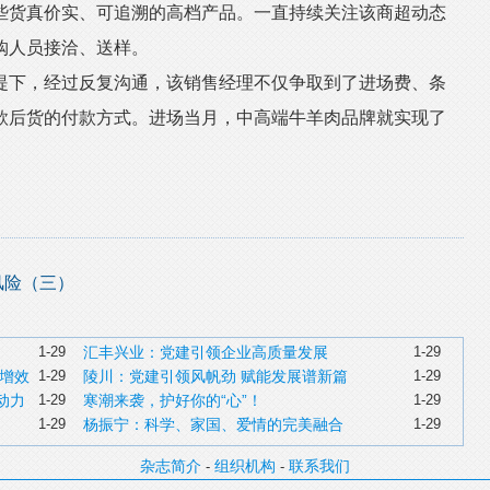
些货真价实、可追溯的高档产品。一直持续关注该商超动态
购人员接洽、送样。
下，经过反复沟通，该销售经理不仅争取到了进场费、条
款后货的付款方式。进场当月，中高端牛羊肉品牌就实现了
风险（三）
1-29
汇丰兴业：党建引领企业高质量发展
1-29
增效
1-29
陵川：党建引领风帆劲 赋能发展谱新篇
1-29
动力
1-29
寒潮来袭，护好你的“心”！
1-29
1-29
杨振宁：科学、家国、爱情的完美融合
1-29
杂志简介
组织机构
联系我们
-
-