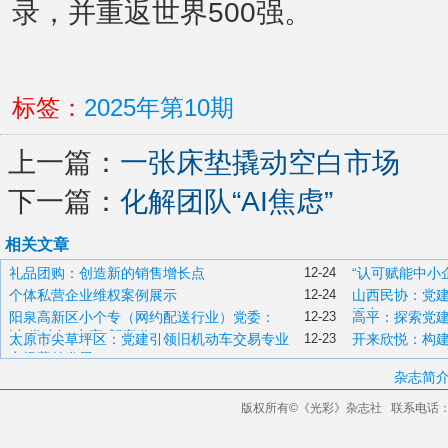
录，并重返世界500强。
标签：
2025年第10期
上一篇：
一张床垫撬动空白市场
下一篇：
化解团队“AI焦虑”
相关文章
礼品团购：创造新的销售增长点
12-24
“认可赋能中小
个体私营企业维权案例展示
12-24
山西民协：党
活力
阳泉高新区小个专（网约配送行业）党委：
12-23
高平：探索党
以“党建红”点亮“新赛道”
太原市尖草坪区：党建引领旧机动车交易专业
12-23
开来欣悦：构建
市场蓬勃发展
杂志简
版权所有
©
《光彩》杂志社 联系电话