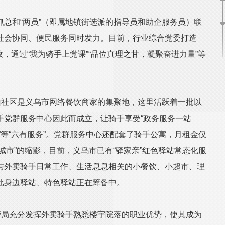
和“两员”（即属地镇街选派的指导员和助企服务员）联
社会协同、便民服务同时发力。目前，行业综合党委打造
效，通过“我为骑手上党课”“品位真理之甘，凝聚奋进力量”等
社区是义乌市网络餐饮商家的集聚地，这里活跃着一批以
手党群服务中心因此而成立，让骑手享受“政务服务一站
径”等“六有服务”。党群服务中心还配套了骑手公寓，月租金仅
型城市”的缩影，目前，义乌市已有“驿家亲”红色驿站常态化服
涵盖与外卖骑手日常工作、生活息息相关的小餐饮、小超市、理
批身边驿站、特色驿站正在筹备中。
局充分发挥外卖骑手熟悉楼宇院落的职业优势，使其成为