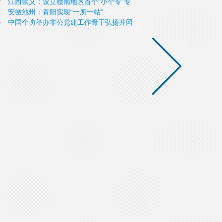
江西崇义：设立赣南地区首个“小个专”专
安徽池州：青阳实现“一所一站”
业党委
中国个协举办非公党建工作骨干弘扬井冈
山精神红色主题教育活动