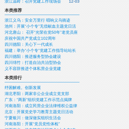
浙江温岭：召开党建工作现场会
12-03
的建设和服务管理工作
本类推荐
浙江义乌：安全万里行 唱响义乌骑迹
池州：开展“小个专”无偿献血主题党日活
河北唐山： 召开“光荣在党50年”老党员座
动
庆祝中国共产党成立102周年
谈会
四川德阳：关心下一代成长
福建：举办“小个专”党建工作指导站站长
四川德阳：推进服务型协会建设
培训班
四川绵竹：打造自治共治型协会
义不容辞推进个体私营企业党建
本类排行
纾困解难。创新发展
湖北枣阳：两家非公企业成立党支部
广东：“两新”组织党建工作示范点揭牌
河南洛阳：成立民营企业法律维权公益律
北京：开展党史学习教育主题党日活动
师团
宁夏银川：做深做实组织生活会
河南洛阳：开展“党员党性体检”