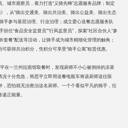
、城市观察员，着力打造“义骑先蜂”志愿服务品牌；制定
约》，从“骑出交通美、骑出共治美、骑出公益美、骑出生态
卖骑手参与基层治理、行业治理；成立爱心送餐志愿服务队
手担任“食品安全监督员”“行风监督员”，探索“社区合伙人”参
诈套餐”配送等活动，让骑手成为城市精细化管理的触角；
可获得共治积分，凭积分可享受“骑手公寓”租赁优惠。
思平在一兰州拉面馆取餐时，发现厨师不小心被倒掉的凉菜
情况十分危急，韩思平立即用送餐电瓶车将该厨师送往医
钟，恐怕就无法救治这名厨师。一个个看似平凡的骑手，往
传递正能量。