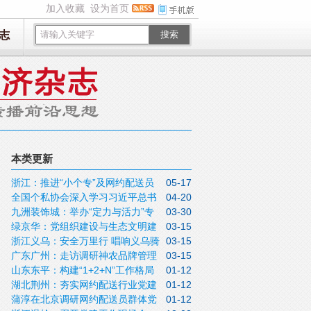
加入收藏
设为首页
志
搜索
本类更新
浙江：推进“小个专”及网约配送员
05-17
全国个私协会深入学习习近平总书
04-20
群体党建工作
九洲装饰城：举办“定力与活力”专
03-30
记重要讲话精神
绿京华：党组织建设与生态文明建
03-15
题活动
浙江义乌：安全万里行 唱响义乌骑
03-15
设同频共振
广东广州：走访调研神农品牌管理
03-15
迹
山东东平：构建“1+2+N”工作格局
01-12
有限公司
湖北荆州：夯实网约配送行业党建
01-12
蒲淳在北京调研网约配送员群体党
01-12
工作基础