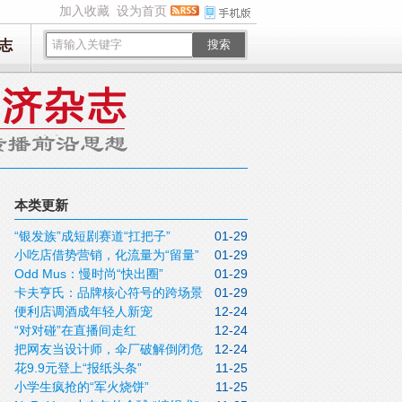
加入收藏
设为首页
志
搜索
本类更新
“银发族”成短剧赛道“扛把子”
01-29
小吃店借势营销，化流量为“留量”
01-29
Odd Mus：慢时尚“快出圈”
01-29
卡夫亨氏：品牌核心符号的跨场景
01-29
便利店调酒成年轻人新宠
12-24
运用
“对对碰”在直播间走红
12-24
把网友当设计师，伞厂破解倒闭危
12-24
花9.9元登上“报纸头条”
11-25
机
小学生疯抢的“军火烧饼”
11-25