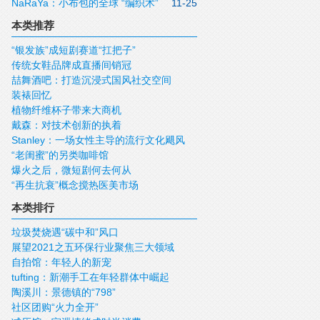
NaRaYa：小布包的全球 “编织术”
11-25
本类推荐
“银发族”成短剧赛道“扛把子”
传统女鞋品牌成直播间销冠
喆舞酒吧：打造沉浸式国风社交空间
装裱回忆
植物纤维杯子带来大商机
戴森：对技术创新的执着
Stanley：一场女性主导的流行文化飓风
“老闺蜜”的另类咖啡馆
爆火之后，微短剧何去何从
“再生抗衰”概念搅热医美市场
本类排行
垃圾焚烧遇“碳中和”风口
展望2021之五环保行业聚焦三大领域
自拍馆：年轻人的新宠
tufting：新潮手工在年轻群体中崛起
陶溪川：景德镇的“798”
社区团购“火力全开”