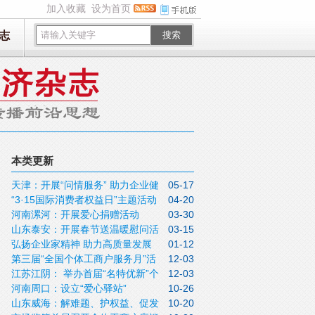
加入收藏
设为首页
志
搜索
本类更新
天津：开展“问情服务” 助力企业健
05-17
“3·15国际消费者权益日”主题活动
04-20
康 发展
河南漯河：开展爱心捐赠活动
03-30
精彩纷呈
山东泰安：开展春节送温暖慰问活
03-15
弘扬企业家精神 助力高质量发展
01-12
动
第三届“全国个体工商户服务月”活
12-03
——各地个私协会组织开展“10·18光彩服
江苏江阴： 举办首届“名特优新”个
12-03
动精彩纷呈
务日”活动
河南周口：设立“爱心驿站”
10-26
体工商户展销会
山东威海：解难题、护权益、促发
10-20