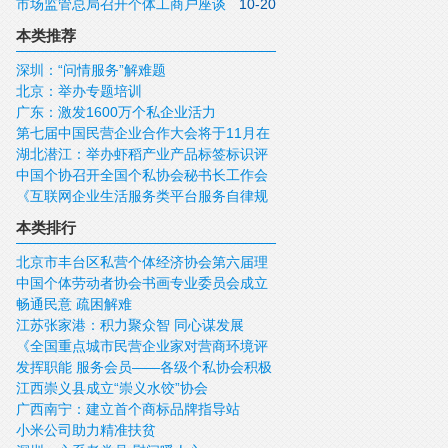
市场监管总局召开个体工商户座谈
10-20
展
会
本类推荐
深圳：“问情服务”解难题
北京：举办专题培训
广东：激发1600万个私企业活力
第七届中国民营企业合作大会将于11月在
湖北潜江：举办虾稻产业产品标签标识评
湖北武汉举办
中国个协召开全国个私协会秘书长工作会
析会
《互联网企业生活服务类平台服务自律规
议
范》在京发布
本类排行
北京市丰台区私营个体经济协会第六届理
中国个体劳动者协会书画专业委员会成立
事会换届大会召开
畅通民意 疏困解难
大会在珠海召开
江苏张家港：积力聚众智 同心谋发展
《全国重点城市民营企业家对营商环境评
发挥职能 服务会员——各级个私协会积极
价调查报告》摘要
江西崇义县成立“崇义水饺”协会
开展新春走访慰问活动
广西南宁：建立首个商标品牌指导站
小米公司助力精准扶贫