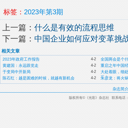
标签：
2023年第3期
上一篇：
什么是有效的流程思维
下一篇：
中国企业如何应对变革挑
相关文章
2023年政府工作报告
4-2
全国两会是个
黄建国：永远跟党走
4-2
重启之年中国
于变局中开新局
4-2
大处着眼，细
重生
陈石红：越是困难的时候，就越有新机会
4-2
朱彦龙：将火
杂志简
版权所有
©
《光彩》杂志社 联系电话