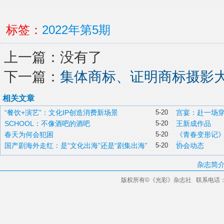
标签：
2022年第5期
上一篇：没有了
下一篇：
集体商标、证明商标摄影
相关文章
“餐饮+演艺”：文化IP创造消费新场景
5-20
宫宴：赴一场
SCHOOL：不像酒吧的酒吧
5-20
王新成作品
春天为何会犯困
5-20
《青春变形记
学
国产剧海外走红：是“文化出海”还是“剧集出海”
5-20
协会动态
杂志简
版权所有
©
《光彩》杂志社 联系电话