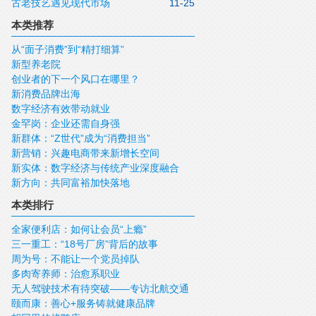
古老技艺遇见现代市场
11-25
本类推荐
从“面子消费”到“精打细算”
新型养老院
创业者的下一个风口在哪里？
新消费品牌出海
数字经济有效带动就业
金罕岗：企业还需自身强
新群体：“Z世代”成为“消费担当”
新营销：兴趣电商带来新增长空间
新实体：数字经济与传统产业深度融合
新方向：共同富裕加快落地
本类排行
全家便利店：如何让会员“上瘾”
三一重工：“18号厂房”背后的故事
周为号：不能让一个党员掉队
多肉寄养师：治愈系职业
无人驾驶技术有待突破——专访北航交通
颐而康：善心+服务铸就健康品牌
科学与工程学院副院长青年长江学者田大