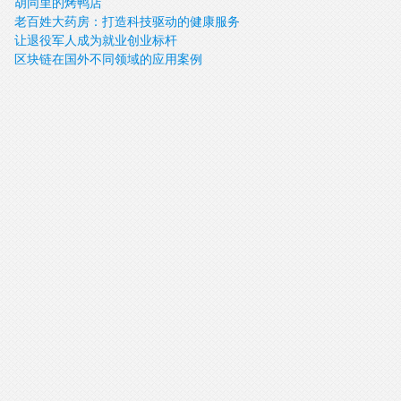
胡同里的烤鸭店
新教授
老百姓大药房：打造科技驱动的健康服务
让退役军人成为就业创业标杆
平台
区块链在国外不同领域的应用案例