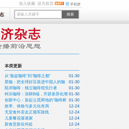
加入收藏
设为首页
志
搜索
本类更新
从“脸盆咖啡”到“咖啡之都”
01-30
星咖：把全球好豆装进中国人的咖
01-30
陌岸咖啡：独立咖啡馆先行者
01-30
啡杯
柯乐咖啡：深耕B端，开辟差异化增
01-30
创新中心：架起云昆两地的“咖啡桥
01-30
长之路
效率、体验与多元化布局
12-24
梁”
无堂食外卖走正规军路线
12-24
儿童餐花落谁家
12-24
新食堂新在何处
12-24