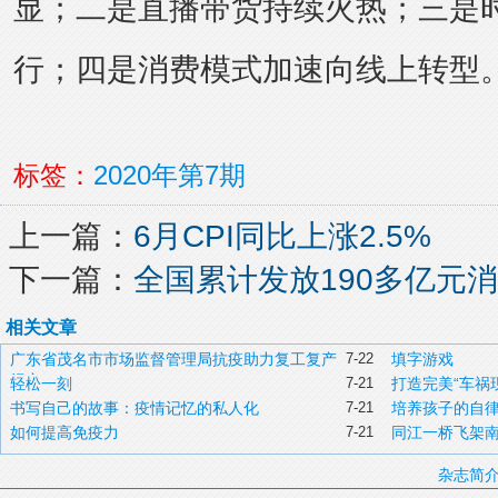
显；二是直播带货持续火热；三是
行；四是消费模式加速向线上转型
标签：
2020年第7期
上一篇：
6月CPI同比上涨2.5%
下一篇：
全国累计发放190多亿元
相关文章
广东省茂名市市场监督管理局抗疫助力复工复产
7-22
填字游戏
纪实
轻松一刻
7-21
打造完美“车祸
书写自己的故事：疫情记忆的私人化
7-21
培养孩子的自
如何提高免疫力
7-21
同江一桥飞架
杂志简