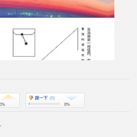
踩一下
(
0
)
0
%
0
%
人