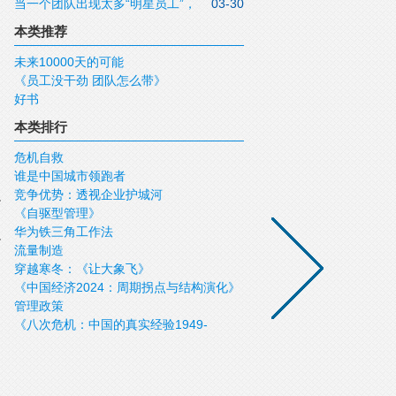
当一个团队出现太多“明星员工”，
03-30
是好事吗？
本类推荐
未来10000天的可能
《员工没干劲 团队怎么带》
好书
本类排行
危机自救
谁是中国城市领跑者
竞争优势：透视企业护城河
《自驱型管理》
华为铁三角工作法
流量制造
穿越寒冬：《让大象飞》
《中国经济2024：周期拐点与结构演化》
管理政策
《八次危机：中国的真实经验1949-
2009》