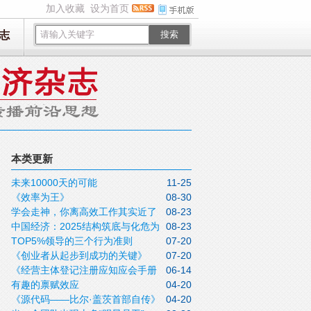
加入收藏
设为首页
志
搜索
本类更新
未来10000天的可能
11-25
《效率为王》
08-30
学会走神，你离高效工作其实近了
08-23
中国经济：2025结构筑底与化危为
08-23
一步
TOP5%领导的三个行为准则
07-20
机
《创业者从起步到成功的关键》
07-20
《经营主体登记注册应知应会手册
06-14
有趣的禀赋效应
04-20
（2025年 版）》
《源代码——比尔·盖茨首部自传》
04-20