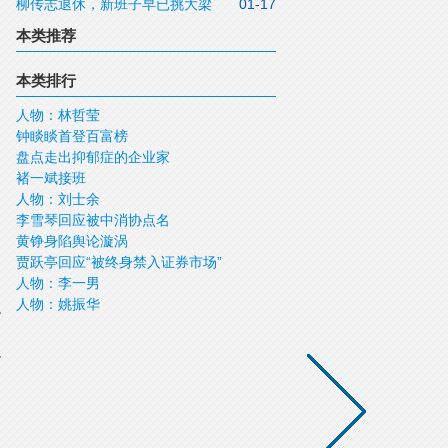
柳传志退休，新班子早已挑大梁
01-17
本类推荐
本类排行
人物：林哲莹
钟睒睒首登百富榜
盘点走出抑郁症的企业家
褚一斌接班
人物：刘士余
李雪琴回应被中消协点名
黄铮身陷舆论漩涡
贾跃亭回应“被终身禁入证券市场”
人物：李一男
人物：姚振华