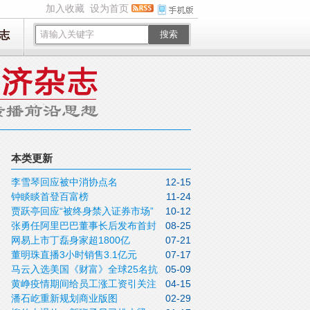
加入收藏
设为首页
志
搜索
本类更新
李雪琴回应被中消协点名
12-15
钟睒睒首登百富榜
11-24
贾跃亭回应“被终身禁入证券市场”
10-12
张勇任阿里巴巴董事长后发布首封
08-25
网易上市丁磊身家超1800亿
07-21
致股东信
董明珠直播3小时销售3.1亿元
07-17
马云入选美国《财富》全球25名抗
05-09
黄峥疫情期间给员工涨工资引关注
04-15
疫领袖
潘石屹重新规划商业版图
02-29