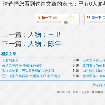
0
请选择您看到这篇文章的表态：已有
人参
顶一下
(
0
)
踩一下
(
0
%
上一篇：
人物：王卫
下一篇：
人物：陈年
相关文章
大象的困局
5-18
没有卖不掉，
传承工匠精神 争做优秀员工
5-18
单刀直入的创
裂变式创业：无边界组织的失控实践
5-18
湖北松滋创建
辽宁沈阳市第四届“文明诚信户”名单揭晓
5-18
青海举办201
专场招聘会
杂志简
版权所有
©
《光彩》杂志社 联系电话