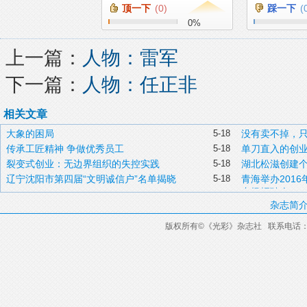
顶一下
(
0
)
踩一下
(
0
%
上一篇：
人物：雷军
下一篇：
人物：任正非
相关文章
大象的困局
5-18
没有卖不掉，
传承工匠精神 争做优秀员工
5-18
单刀直入的创
裂变式创业：无边界组织的失控实践
5-18
湖北松滋创建
辽宁沈阳市第四届“文明诚信户”名单揭晓
5-18
青海举办201
专场招聘会
杂志简
版权所有
©
《光彩》杂志社 联系电话