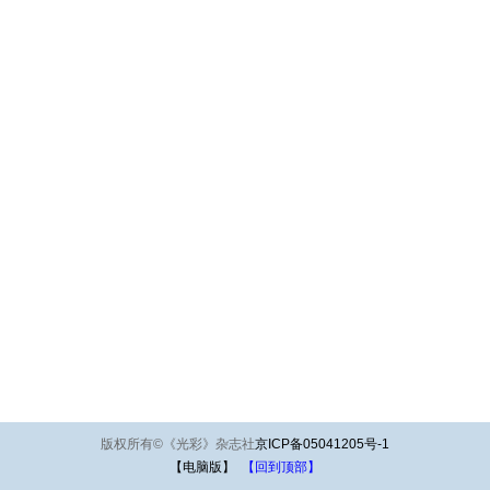
版权所有
©
《光彩》杂志社
京ICP备05041205号-1
【电脑版】
【回到顶部】