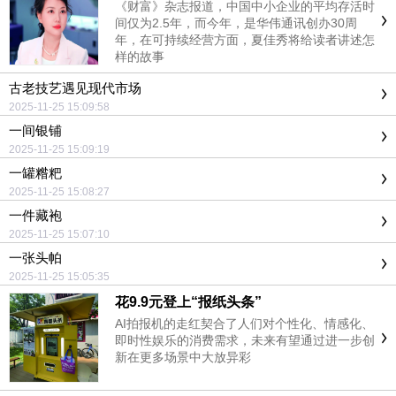
《财富》杂志报道，中国中小企业的平均存活时
间仅为2.5年，而今年，是华伟通讯创办30周
年，在可持续经营方面，夏佳秀将给读者讲述怎
样的故事
古老技艺遇见现代市场
2025-11-25 15:09:58
一间银铺
2025-11-25 15:09:19
一罐糌粑
2025-11-25 15:08:27
一件藏袍
2025-11-25 15:07:10
一张头帕
2025-11-25 15:05:35
花9.9元登上“报纸头条”
AI拍报机的走红契合了人们对个性化、情感化、
即时性娱乐的消费需求，未来有望通过进一步创
新在更多场景中大放异彩