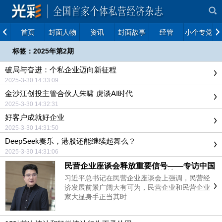
首页
封面人物
资讯
封面故事
经管
小个专党建
标签：2025年第2期
破局与奋进：个私企业迈向新征程
2025-3-30 14:33:09
金沙江创投主管合伙人朱啸 虎谈AI时代
2025-3-30 14:32:31
好客户成就好企业
2025-3-30 14:31:50
DeepSeek奏乐，港股还能继续起舞么？
2025-3-30 14:31:06
民营企业座谈会释放重要信号——专访中国
信息协会常务理事、国研新经济研究院创始
习近平总书记在民营企业座谈会上强调，民营经
院长朱克力
济发展前景广阔大有可为，民营企业和民营企业
家大显身手正当其时