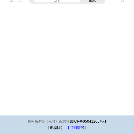
上一页
跳页
下一页
版权所有
©
《光彩》杂志社
京ICP备05041205号-1
【电脑版】
【回到顶部】