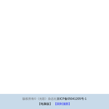
版权所有
©
《光彩》杂志社
京ICP备05041205号-1
【电脑版】
【回到顶部】