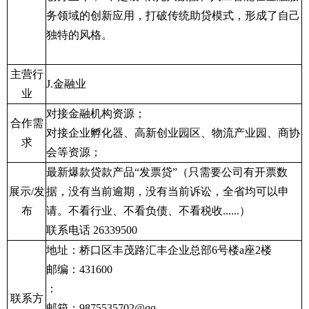
务领域的创新应用，打破传统助贷模式，形成了自己
独特的风格。
主营行
J.
金融业
业
对接金融机构资源；
合作需
对接企业孵化器、高新创业园区、物流产业园、商协
求
会等资源；
最新爆款贷款产品“发票贷”（只需要公司有开票数
展示
/
发
据，没有当前逾期，没有当前诉讼，全省均可以申
布
请。不看行业、不看负债、不看税收
......
）
联系电话
26339500
地址：桥口区丰茂路汇丰企业总部
6
号楼
a
座
2
楼
邮编：
431600
：
联系方
邮箱：
9875535702@qq