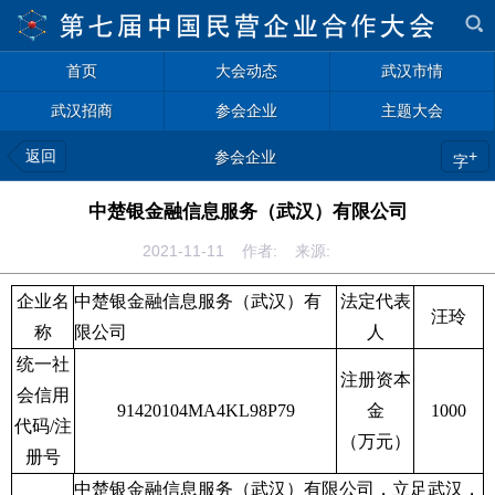
首页
大会动态
武汉市情
武汉招商
参会企业
主题大会
返回
+
参会企业
字
中楚银金融信息服务（武汉）有限公司
2021-11-11 作者: 来源:
企业名
中楚银金融信息服务（武汉）有
法定代表
汪玲
称
限公司
人
统一社
注册资本
会信用
91420104MA4KL98P79
金
1000
代码
/
注
（万元）
册号
中楚银金融信息服务（武汉）有限公司，立足武汉，