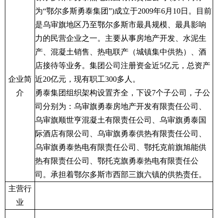
为“鄂尔多斯勇泰集团”
)
成立于
2009
年
6
月
10
日。目前
是乌审旗地区乃至鄂尔多斯市最具规模、最具影响
力的民营企业之一。主要从事房地产开发、水泥生
产、混凝土销售、热电联产（城镇集中供热）、酒
店接待等业务。集团公司注册资金近
5
亿元，总资产
企业简
近
20
亿元，现有职工
300
多人。
介
勇泰集团组织架构设置齐全，下设
7
个子公司，子公
司分别为：乌审旗勇泰房地产开发有限责任公司、
乌审旗顺世亨混凝土有限责任公司、乌审旗勇泰国
际酒店有限公司、乌审旗勇泰供热有限责任公司、
乌审旗勇泰热电有限责任公司、鄂托克前旗旭能供
热有限责任公司、鄂托克旗勇泰热电有限责任公
司。承担着鄂尔多斯市西部三旗六镇的供热责任。
主营行
业