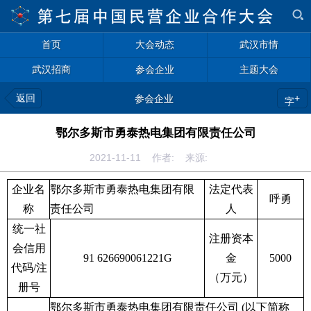
首页
大会动态
武汉市情
武汉招商
参会企业
主题大会
返回
+
参会企业
字
鄂尔多斯市勇泰热电集团有限责任公司
2021-11-11 作者: 来源:
企业名
鄂尔多斯市勇泰热电集团有限
法定代表
呼勇
称
责任公司
人
统一社
注册资本
会信用
91 626690061221G
金
5000
代码
/
注
（万元）
册号
鄂尔多斯市勇泰热电集团有限责任公司
(
以下简称