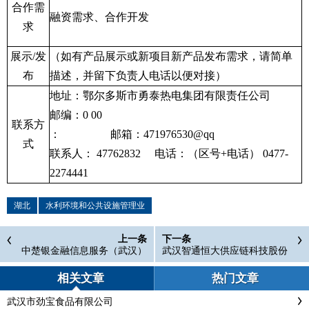
合作需
融资需求、合作开发
求
展示
/
发
（如有产品展示或新项目新产品发布需求，请简单
布
描述，并留下负责人电话以便对接）
地址：鄂尔多斯市勇泰热电集团有限责任公司
邮编：
0 00
联系方
：
邮箱：
471976530@qq
式
联系人：
47762832
电话：（区号
+
电话）
0477-
2274441
湖北
水利环境和公共设施管理业
上一条
下一条
中楚银金融信息服务（武汉）
武汉智通恒大供应链科技股份
有限公司
有限公司
相关文章
热门文章
武汉市劲宝食品有限公司