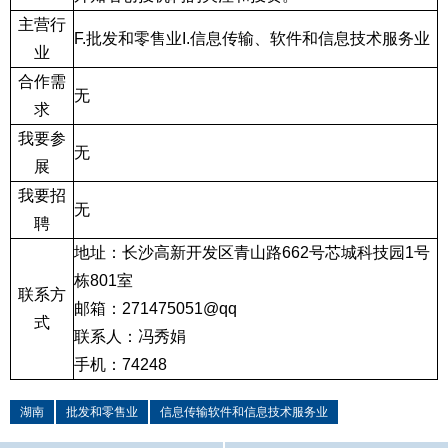
主营行
F.
批发和零售业
I.
信息传输、软件和信息技术服务业
业
合作需
无
求
我要参
无
展
我要招
无
聘
地址：
长沙高新开发区青山路
662
号芯城科技园
1
号
栋
801
室
联系方
邮箱：
271475051@qq
式
联系人：冯秀娟
手机：
74248
湖南
批发和零售业
信息传输软件和信息技术服务业