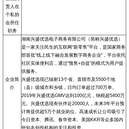
责人在
个私协
会所任
职务
湖南兴盛优选电子商务有限公司（简称兴盛优选）
是一家关注民生的互联网
“
新零售
”
平台，是国家商务
部首批
“
线上线下融合发展数字商务企业
”
，平台依托
社区实体便利店，通过
“
预售
+
自提
”
的模式为用户提
供服务。
企业简
兴盛优选现已辐射
13
个省、直辖市及
5500
个地
介
（县）级城市和乡镇，日均订单超过
700
万单。
2019
年兴盛优选
GMV
达到
100
亿元，纳税超
5400
万
元。兴盛优选现有伙伴近
20000
人，未来
3
年平台预
计将提供超
5
万个就业岗位。高速成长让公司吸引了
今日资本、腾讯、春华资本、美国
KKR
等众多国内
外知名创投机构的关注和投资。