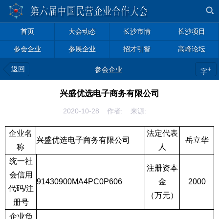
首页
大会动态
长沙市情
长沙项目
参会企业
参展企业
招才引智
高峰论坛
返回
+
参会企业
字
兴盛优选电子商务有限公司
2020-10-28 作者: 来源:
企业名
法定代表
兴盛优选电子商务有限公司
岳立华
称
人
统一社
注册资本
会信用
91430900MA4PC0P606
金
2000
代码
/
注
（万元）
册号
企业负