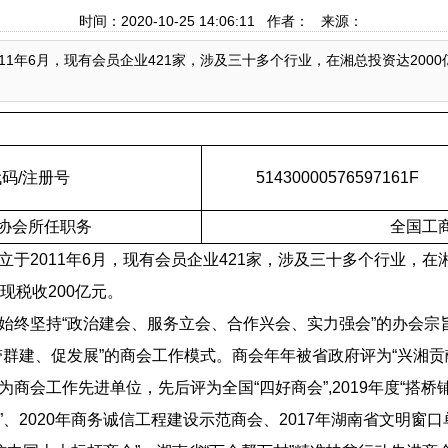
时间：2020-10-25 14:06:11 作者： 来源：
11年6月，现有会员企业421家，涉及三十多个行业，在湘总投资达200
代码
/
注册号
51430000576597161F
协会所任职务
全国工
立于
2011
年
6
月，现有会员企业
421
家，涉及三十多个行业，在
现税收
200
亿元。
始终坚持“政治建会、服务立会、合作兴会、实力强会”的办会宗旨
带群建、促发展”的商会工作模式。商会年年被省政府评为“兴湘贡献
为商会工作先进单位，先后评为全国“四好商会”
,2019
年度“搭桥
”、
2020
年商务诚信工程建设示范商会、
2017
年湖南省文明窗口