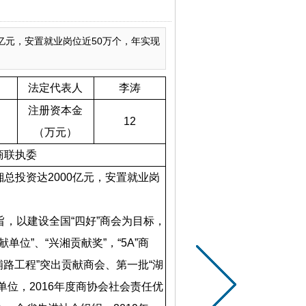
0亿元，安置就业岗位近50万个，年实现
法定代表人
李涛
注册资本金
12
（万元）
商联执委
湘总投资达
2000
亿元，安置就业岗
，以建设全国“四好”商会为目标，
单位”、“兴湘贡献奖”，“
5A
”商
铺路工程”突出贡献商会、第一批“湖
单位，
2016
年度商协会社会责任优