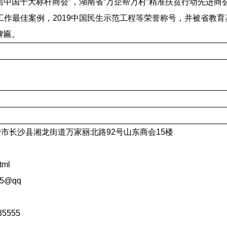
信中国十大标杆商会”，湖南省“万企帮万村”精准扶贫行动先进商
会工作最佳案例，
2019
中国民生示范工程等荣誉称号，并被省教育
牌匾。
沙市长沙县湘龙街道万家丽北路
92
号山东商会
15
楼
tml
35@qq
35555