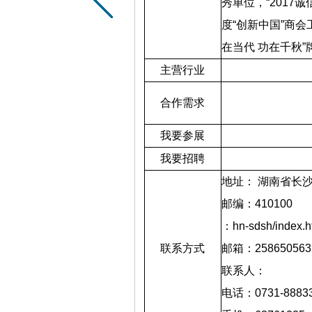
秀单位，“
2017
诚
度“创新中国”商
在当代
功在千秋”
主营行业
合作需求
我要参展
我要招聘
地址：
湖南省长
邮编：
410100
：
hn-sdsh/index.h
联系方式
邮箱：
25865056
联系人：
电话：
0731-8883