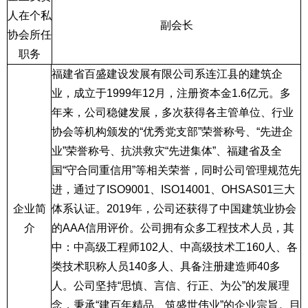
人在个私
副会长
协会所任
职务
福建省百盛建设发展有限公司系连江县的建筑企
业，成立于
1999
年
12
月，注册资本金
1.6
亿元。多
年来，公司稳健发展，多次获得各主管单位、行业
协会等机构颁发的“优秀党支部”荣誉称号、“先进企
业”荣誉称号、抗洪救灾“先进集体”、福建省及全
国“守合同重信用”等相关荣誉，同时公司管理规范先
进，通过了
ISO9001
、
ISO14001
、
OHSAS01
三大
企业简
体系认证。
2019
年，公司还获得了中国建筑业协会
介
的
AAA
信用评价。公司拥有众多工程技术人员，其
中：中高级工程师
102
人、中高级技术工
160
人、各
类技术职称人员
140
多人、具备注册建造师
40
多
人。公司坚持“思慎、言信、行正、为公”的发展理
念，秉承“建百年精品、筑盛世伟业”的企业宗旨。目