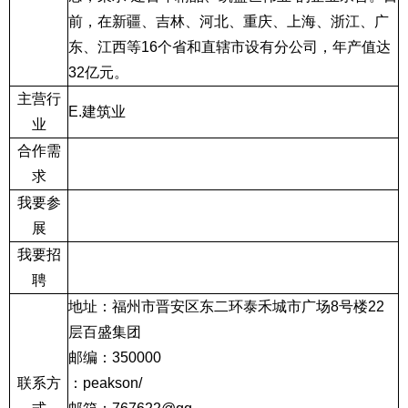
前，在新疆、吉林、河北、重庆、上海、浙江、广
东、江西等
16
个省和直辖市设有分公司，年产值达
32
亿元。
主营行
E.
建筑业
业
合作需
求
我要参
展
我要招
聘
地址：福州市晋安区东二环泰禾城市广场
8
号楼
22
层百盛集团
邮编：
350000
联系方
：
peakson/