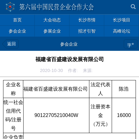
首页
大会动态
长沙市情
长沙项目
参会企业
参展企业
招才引智
高峰论坛
返回
+
参会企业
字
福建省百盛建设发展有限公司
2020-10-30 作者: 来源:
企业名
法定代表
福建省百盛建设发展有限公司
陈浩
称
人
统一社会
注册资本
信用代
90122705210040W
金
16000
码
/
注册
（万元）
号
企业负责