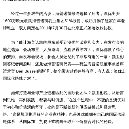
经过一年多艰苦的洽谈，海普诺凯最终选择了后者，澳优出资
1600万欧元收购海普诺凯乳业集团51%股份，成功并购了这家百年老
牌乳企，双方商定在2011年7月30日在北京正式签署收购协议。
为了能让海普诺凯的股东感受到澳优的诚意和实力，在发布会的
地点选择、会场布置、人员邀请、流程设置等方面，澳优都做了精心
的安排。而发布会现场，参会人员还见到了非常有趣的一幕：颜卫彬
回答记者问题时，还兼做海普诺凯代表——荷兰海普诺凯董事兼首席
运营官 Ben Busser的翻译，整个采访过程井然有序，有人说：澳优走
国际化路线走对了。
如何打造与全球产业链相匹配的国际化团队？颜卫彬说，从语言
到思维，再到实践，都要与时俱进。“在这个过程中，不变的是澳优对
于初心和价值观的坚守，变的是不断创新的供应链模式和经营思
路。”这是颜卫彬理解的企业家精神，也是澳优能拥有自己的国际供应
链体系，从国际加工贸易正式转向全球产业链整合时代的秘诀。