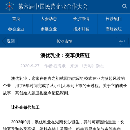
首页
大会动态
长沙市情
长沙项目
参会企业
参展企业
招才引智
高峰论坛
返回
+
长沙市情
字
澳优乳业：变革供应链
2020-9-27 作者:石海娥 来源:《光彩》杂志
澳优乳业，这家在创办之初就因为供应链模式在业内掀起风波的
企业，用了6年时间完成了从小到大再到上市的全过程。关于它的成长
故事，其创始人颜卫彬至今记忆深刻。
让外企做代加工
2003年9月，澳优乳业在湖南长沙诞生，其时可谓困难重重：长
沙夏季和冬季高湿，饲料存储非常困难，奶牛容易患关节炎等疾病，