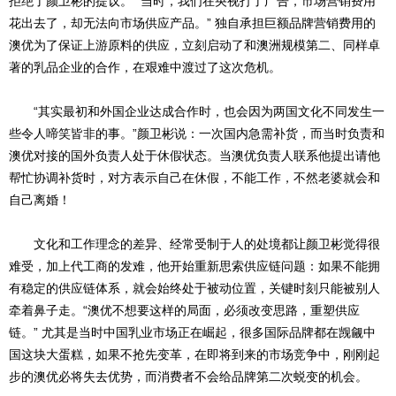
拒绝了颜卫彬的提议。 “当时，我们在央视打了广告，市场营销费用
花出去了，却无法向市场供应产品。” 独自承担巨额品牌营销费用的
澳优为了保证上游原料的供应，立刻启动了和澳洲规模第二、同样卓
著的乳品企业的合作，在艰难中渡过了这次危机。
“其实最初和外国企业达成合作时，也会因为两国文化不同发生一
些令人啼笑皆非的事。”颜卫彬说：一次国内急需补货，而当时负责和
澳优对接的国外负责人处于休假状态。当澳优负责人联系他提出请他
帮忙协调补货时，对方表示自己在休假，不能工作，不然老婆就会和
自己离婚！
文化和工作理念的差异、经常受制于人的处境都让颜卫彬觉得很
难受，加上代工商的发难，他开始重新思索供应链问题：如果不能拥
有稳定的供应链体系，就会始终处于被动位置，关键时刻只能被别人
牵着鼻子走。“澳优不想要这样的局面，必须改变思路，重塑供应
链。” 尤其是当时中国乳业市场正在崛起，很多国际品牌都在觊觎中
国这块大蛋糕，如果不抢先变革，在即将到来的市场竞争中，刚刚起
步的澳优必将失去优势，而消费者不会给品牌第二次蜕变的机会。