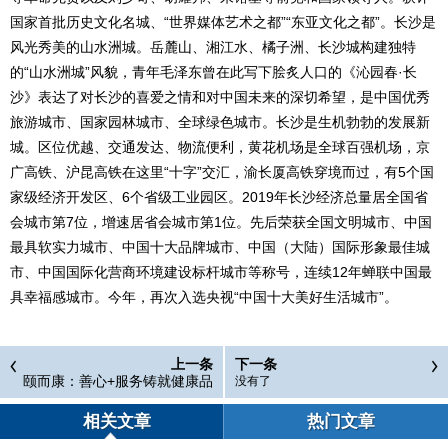
国家首批历史文化名城、“世界媒体艺术之都”“东亚文化之都”。长沙是
风光秀美的山水洲城。岳麓山、湘江水、橘子洲、长沙城构建独特
的“山水洲城”风貌，青年毛泽东曾在此写下脍炙人口的《沁园春·长
沙》表达了对长沙的喜爱之情和对中国未来的深切希望，是中国优秀
旅游城市、国家园林城市、全球绿色城市。长沙是生机勃勃的发展新
城。区位优越、交通发达、物流便利，黄花机场是全球百强机场，京
广高铁、沪昆高铁在这里“十字”交汇，渝长厦高铁穿境而过，有5个国
家级经济开发区、6个省级工业园区。2019年长沙经济总量居全国省
会城市第7位，增速居省会城市第1位。先后荣获全国文明城市、中国
最具软实力城市、中国十大品牌城市、中国（大陆）国际形象最佳城
市、中国国际化营商环境建设标杆城市等称号，连续12年蝉联中国最
具幸福感城市。今年，再次入选央视“中国十大美好生活城市”。
上一条
下一条
颐而康：善心+服务铸就健康品
没有了
牌
相关文章
热门文章