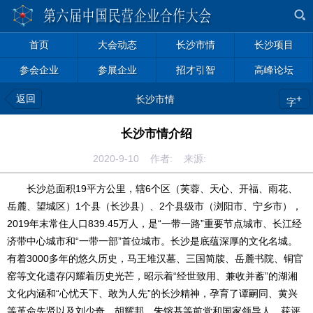
首页
大会动态
长沙市情
长沙项目
参会企业
参展企业
招才引智
高峰论坛
返回
+
长沙市情
字
长沙市情介绍
2020-9-10 作者: 来源:
长沙总面积19平方公里，辖6个区（芙蓉、天心、开福、雨花、
岳麓、望城区）1个县（长沙县）、2个县级市（浏阳市、宁乡市），
2019年末常住人口839.45万人，是“一带一路”重要节点城市、长江经
济带中心城市和“一带一部”首位城市。长沙是底蕴深厚的文化名城。
有着3000多年的悠久历史，马王堆汉墓、三国简牍、岳麓书院、铜官
窑等文化遗存闪耀着历史光芒，昭示着“经世致用、兼收并蓄”的湖湘
文化内涵和“心忧天下、敢为人先”的长沙精神，孕育了谭嗣同、黄兴
等革命先贤以及刘少奇、胡耀邦、朱镕基等前党和国家领导人。获评